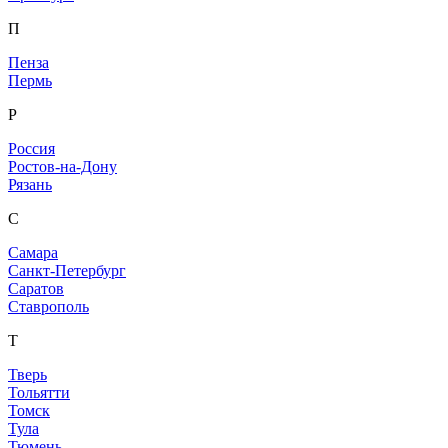
П
Пенза
Пермь
Р
Россия
Ростов-на-Дону
Рязань
С
Самара
Санкт-Петербург
Саратов
Ставрополь
Т
Тверь
Тольятти
Томск
Тула
Тюмень